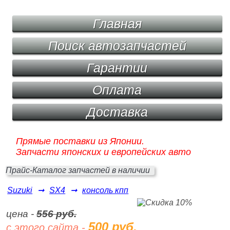
Главная
Поиск автозапчастей
Гарантии
Оплата
Доставка
Прямые поставки из Японии.
Запчасти японских и европейских авто
Прайс-Каталог запчастей в наличии
Suzuki
➞
SX4
➞
консоль кпп
цена -
556 руб.
500 руб.
с этого сайта -