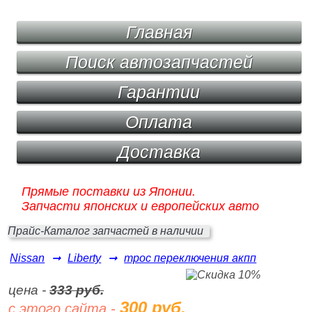
Главная
Поиск автозапчастей
Гарантии
Оплата
Доставка
Прямые поставки из Японии.
Запчасти японских и европейских авто
Прайс-Каталог запчастей в наличии
Nissan
➞
Liberty
➞
трос переключения акпп
цена -
333 руб.
300 руб.
с этого сайта -