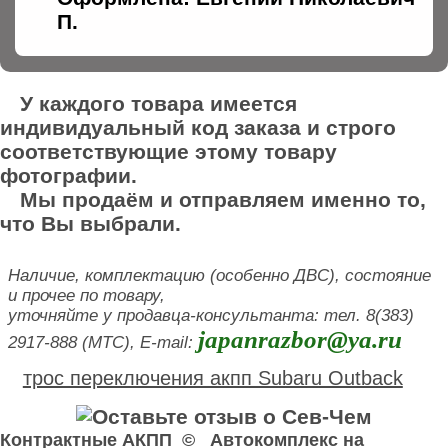
П.
У каждого товара имеется
индивидуальный код заказа и строго
соответствующие этому товару
фотографии.
Мы продаём и отправляем именно то,
что Вы выбрали.
Наличие, комплектацию (особенно ДВС), состояние
и прочее по товару,
уточняйте у продавца-консультанта: тел. 8(383)
japanrazbor@ya.ru
2917-888 (МТС), E-mail:
трос переключения акпп Subaru Outback
Контрактные АКПП © Автокомплекс на
У нас вы можете купить трос переключения акпп . Здесь продажа трос переключения акпп б у Nissan Liberty.