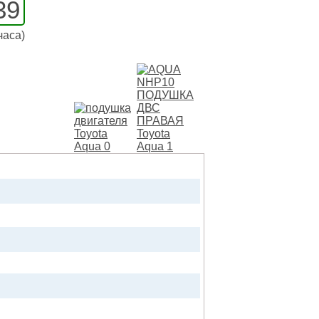
39
часа)