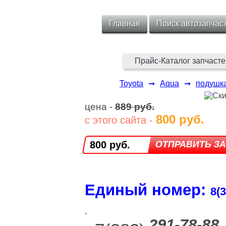
Главная
Поиск автозапчас
Прайс-Каталог запчасте
Toyota
➞
Aqua
➞
подушка
цена -
889 руб.
800 руб.
с этого сайта -
800 руб.
Единый номер:
8(3
,
291-78-88