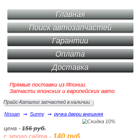
Главная
Поиск автозапчастей
Гарантии
Оплата
Доставка
Прямые поставки из Японии.
Запчасти японских и европейских авто
Прайс-Каталог запчастей в наличии
Nissan
➞
Sunny
➞
ручка двери внешняя
цена -
156 руб.
140 руб.
с этого сайта -