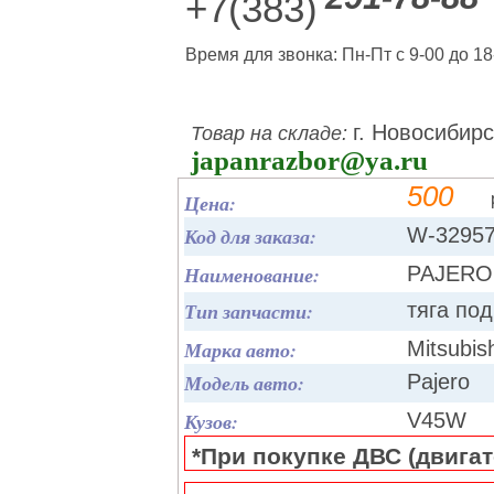
+7(383)
Время для звонка: Пн-Пт с 9-00 до 18
г. Новосибирс
Товар на складе:
japanrazbor@ya.ru
500
Цена:
Код для заказа:
W-3295
Наименование:
PAJERO 
Тип запчасти:
тяга по
Марка авто:
Mitsubis
Модель авто:
Pajero
Кузов:
V45W
*При покупке ДВС (двигате