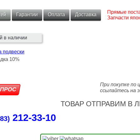
Прямые поста
тей
Гарантии
Оплата
Доставка
Запчасти япон
й в наличии
а подвески
При покупке по 
ссылайтесь на э
ТОВАР ОТПРАВИМ В Л
212‑33‑10
83)