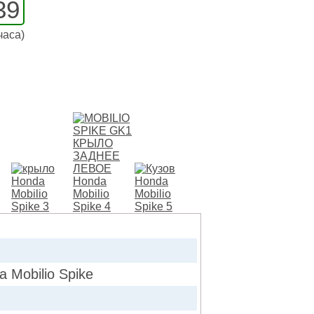
39
часа)
Mobilio Spike