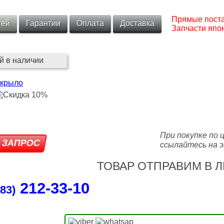
Прямые поста
тей
Гарантии
Оплата
Доставка
Запчасти япон
й в наличии
крыло
При покупке по 
ссылайтесь на э
ТОВАР ОТПРАВИМ В Л
212‑33‑10
83)