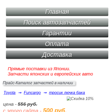
Главная
Поиск автозапчастей
Гарантии
Оплата
Доставка
Прямые поставки из Японии.
Запчасти японских и европейских авто
Прайс-Каталог запчастей в наличии
Toyota
➞
Funcargo
➞
тросик лючка бака
цена -
556 руб.
500 руб.
с этого сайта -