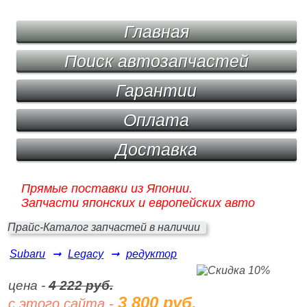
Главная
Поиск автозапчастей
Гарантии
Оплата
Доставка
Прямые поставки из Японии.
Запчасти японских и европейских авто
Прайс-Каталог запчастей в наличии
Subaru
➞
Legacy
➞
редуктор
цена -
4 222 руб.
3 800 руб.
с этого сайта -