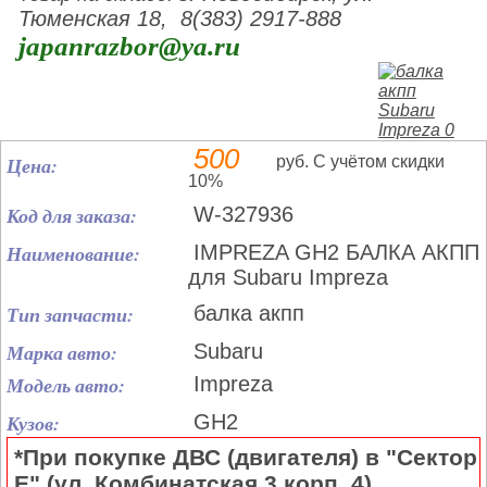
Тюменская 18, 8(383) 2917-888
japanrazbor@ya.ru
500
Цена:
руб. С учётом скидки
10%
Код для заказа:
W-327936
Наименование:
IMPREZA GH2 БАЛКА АКПП
для Subaru Impreza
Тип запчасти:
балка акпп
Марка авто:
Subaru
Модель авто:
Impreza
Кузов:
GH2
*При покупке ДВС (двигателя) в "Сектор
Е" (ул. Комбинатская 3 корп. 4)