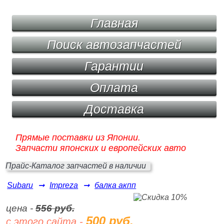
Главная
Поиск автозапчастей
Гарантии
Оплата
Доставка
Прямые поставки из Японии.
Запчасти японских и европейских авто
Прайс-Каталог запчастей в наличии
Subaru
➞
Impreza
➞
балка акпп
цена -
556 руб.
500 руб.
с этого сайта -