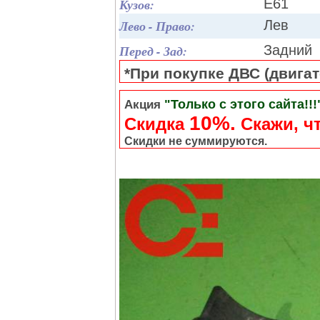
Кузов:
E61
Лево - Право:
Лев
Перед - Зад:
Задний
*При покупке ДВС (двигате
"Только с этого сайта!!!
Акция
10%.
Скидка
Cкажи, чт
Скидки не суммируются.