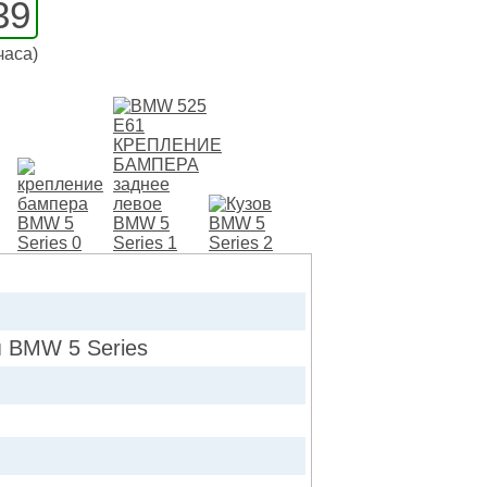
39
часа)
 BMW 5 Series