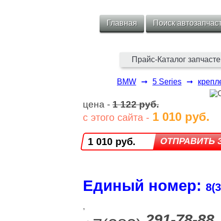
Главная
Поиск автозапчас
Прайс-Каталог запчасте
BMW
➞
5 Series
➞
крепл
цена -
1 122 руб.
1 010 руб.
с этого сайта -
1 010 руб.
Единый номер:
8(3
,
291-78-88