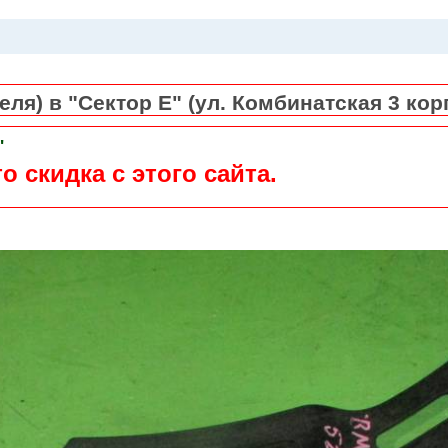
ля) в "Сектор Е" (ул. Комбинатская 3 кор
"
о скидка с этого сайта.