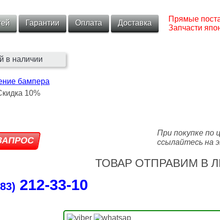
Прямые поста
тей
Гарантии
Оплата
Доставка
Запчасти япон
й в наличии
ение бампера
При покупке по 
ссылайтесь на э
ТОВАР ОТПРАВИМ В Л
212‑33‑10
83)