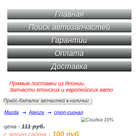
Главная
Поиск автозапчастей
Гарантии
Оплата
Доставка
Прямые поставки из Японии.
Запчасти японских и европейских авто
Прайс-Каталог запчастей в наличии
Mazda
➞
Atenza
➞
стоп-сигнал
цена -
111 руб.
100 руб.
с этого сайта -