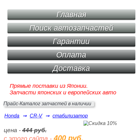
Главная
Поиск автозапчастей
Гарантии
Оплата
Доставка
Прямые поставки из Японии.
Запчасти японских и европейских авто
Прайс-Каталог запчастей в наличии
Honda
➞
CR-V
➞
стабилизатор
цена -
444 руб.
400 руб.
с этого сайта -