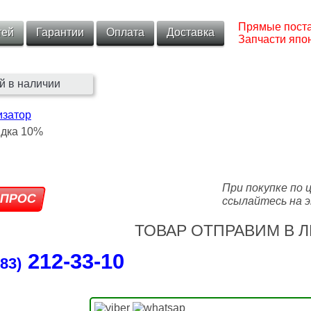
Прямые поста
тей
Гарантии
Оплата
Доставка
Запчасти япон
й в наличии
изатор
При покупке по 
ссылайтесь на э
ТОВАР ОТПРАВИМ В Л
212‑33‑10
83)