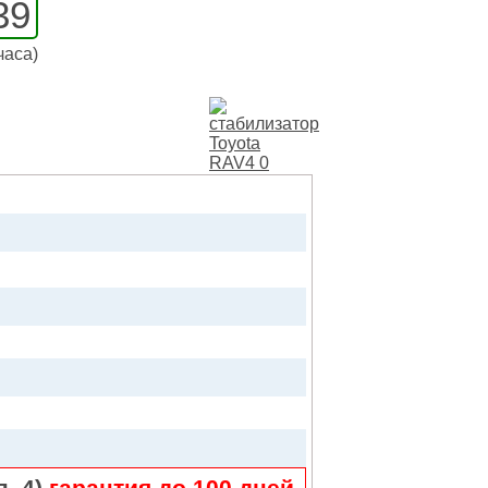
39
часа)
п. 4)
гарантия до 100 дней
.