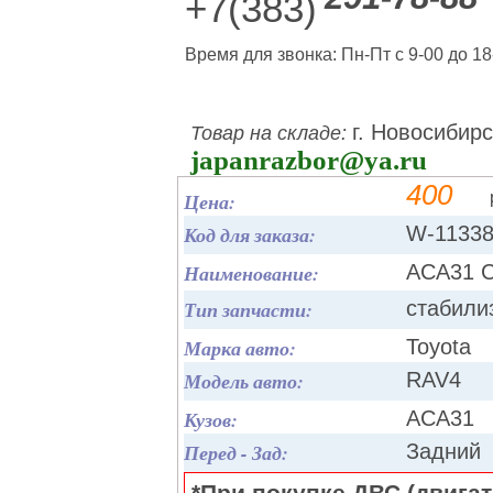
+7(383)
Время для звонка: Пн-Пт с 9-00 до 18
г. Новосибирс
Товар на складе:
japanrazbor@ya.ru
400
Цена:
Код для заказа:
W-1133
Наименование:
ACA31 С
Тип запчасти:
стабили
Марка авто:
Toyota
Модель авто:
RAV4
Кузов:
ACA31
Перед - Зад:
Задний
*При покупке ДВС (двигате