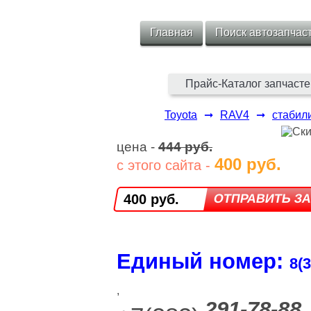
Главная
Поиск автозапчас
Прайс-Каталог запчасте
Toyota
➞
RAV4
➞
стабил
цена -
444 руб.
400 руб.
с этого сайта -
400 руб.
Единый номер:
8(3
,
291-78-88