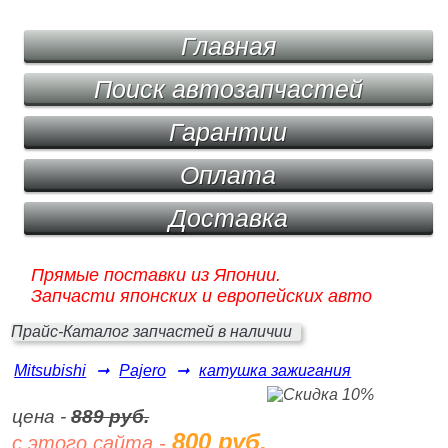
Главная
Поиск автозапчастей
Гарантии
Оплата
Доставка
Прямые поставки из Японии.
Запчасти японских и европейских авто
Прайс-Каталог запчастей в наличии
Mitsubishi
➞
Pajero
➞
катушка зажигания
цена -
889 руб.
800 руб.
с этого сайта -