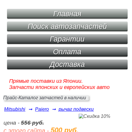
Главная
Поиск автозапчастей
Гарантии
Оплата
Доставка
Прямые поставки из Японии.
Запчасти японских и европейских авто
Прайс-Каталог запчастей в наличии
Mitsubishi
➞
Pajero
➞
рычаг подвески
цена -
556 руб.
500 руб.
с этого сайта -