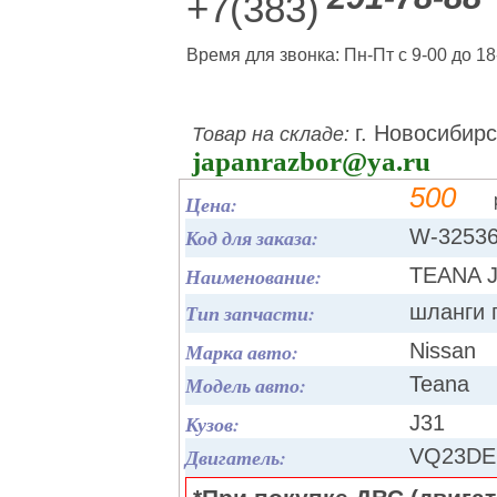
+7(383)
Время для звонка: Пн-Пт с 9-00 до 18
г. Новосибирс
Товар на складе:
japanrazbor@ya.ru
500
Цена:
Код для заказа:
W-3253
Наименование:
TEANA J
Тип запчасти:
шланги 
Марка авто:
Nissan
Модель авто:
Teana
Кузов:
J31
Двигатель:
VQ23DE