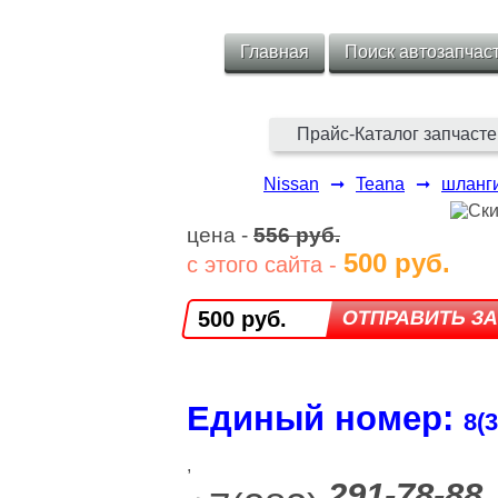
Главная
Поиск автозапчас
Прайс-Каталог запчасте
Nissan
➞
Teana
➞
шланги
цена -
556 руб.
500 руб.
с этого сайта -
500 руб.
Единый номер:
8(3
,
291-78-88