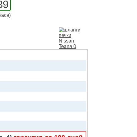
39
часа)