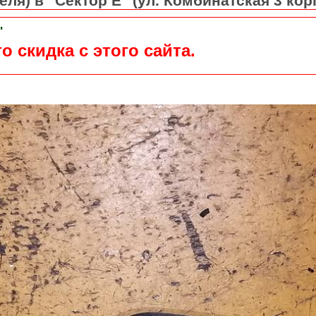
ля) в "Сектор Е" (ул. Комбинатская 3 кор
"
о скидка с этого сайта.