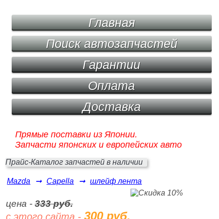
Главная
Поиск автозапчастей
Гарантии
Оплата
Доставка
Прямые поставки из Японии.
Запчасти японских и европейских авто
Прайс-Каталог запчастей в наличии
Mazda
➞
Capella
➞
шлейф лента
цена -
333 руб.
300 руб.
с этого сайта -