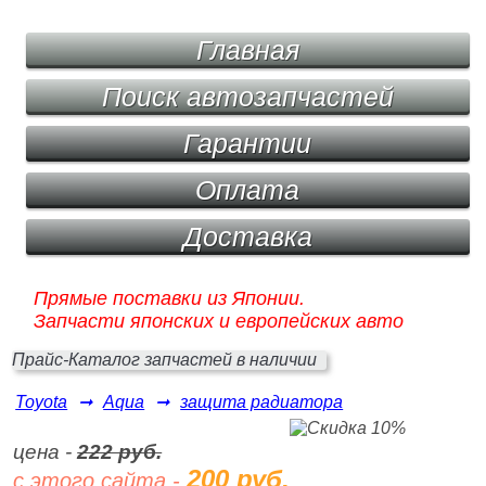
Главная
Поиск автозапчастей
Гарантии
Оплата
Доставка
Прямые поставки из Японии.
Запчасти японских и европейских авто
Прайс-Каталог запчастей в наличии
Toyota
➞
Aqua
➞
защита радиатора
цена -
222 руб.
200 руб.
с этого сайта -