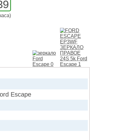
39
часа)
rd Escape