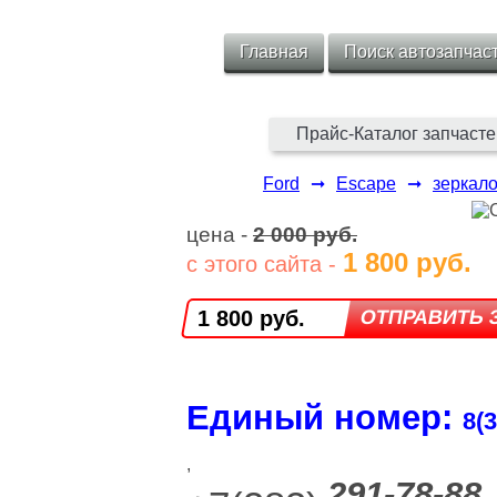
Главная
Поиск автозапчас
Прайс-Каталог запчасте
Ford
➞
Escape
➞
зеркал
цена -
2 000 руб.
1 800 руб.
с этого сайта -
1 800 руб.
Единый номер:
8(3
,
291-78-88