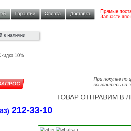
Прямые поста
тей
Гарантии
Оплата
Доставка
Запчасти япон
й в наличии
о
При покупке по 
ссылайтесь на э
ТОВАР ОТПРАВИМ В Л
212‑33‑10
83)