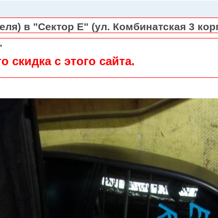
ля) в "Сектор Е" (ул. Комбинатская 3 кор
"
о скидка с этого сайта.