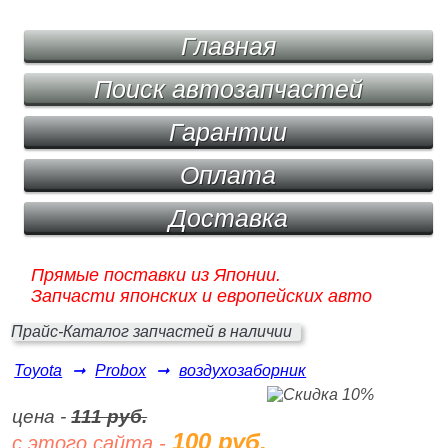
Главная
Поиск автозапчастей
Гарантии
Оплата
Доставка
Прямые поставки из Японии.
Запчасти японских и европейских авто
Прайс-Каталог запчастей в наличии
Toyota
➞
Probox
➞
воздухозаборник
цена -
111 руб.
100 руб.
с этого сайта -