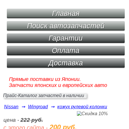
Главная
Поиск автозапчастей
Гарантии
Оплата
Доставка
Прямые поставки из Японии.
Запчасти японских и европейских авто
Прайс-Каталог запчастей в наличии
Nissan
➞
Wingroad
➞
кожух рулевой колонки
цена -
222 руб.
200 руб.
с этого сайта -