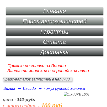
Главная
Поиск автозапчастей
Гарантии
Оплата
Доставка
Прямые поставки из Японии.
Запчасти японских и европейских авто
Прайс-Каталог запчастей в наличии
Suzuki
➞
Escudo
➞
кожух рулевой колонки
цена -
111 руб.
100 руб.
с этого сайта -