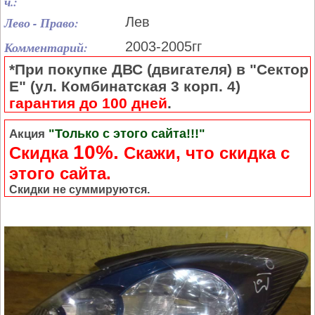
ч.:
Лево - Право:
Лев
Комментарий:
2003-2005гг
*При покупке ДВС (двигателя) в "Сектор
Е" (ул. Комбинатская 3 корп. 4)
гарантия до 100 дней
.
"Только с этого сайта!!!"
Акция
10%.
Скидка
Cкажи, что скидка с
этого сайта.
Скидки не суммируются.