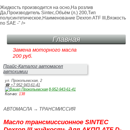
Жидкость производится на осно,На розлив
Да,Производитель Sintec,Объём (л.) 200,Тип
полусинтетическое,Наименование Dexron ATF III,Вязкость
по SAE -" />
Главная
Замена моторного масла
200 руб.
Прайс-Каталог автомасел
автохимии
ул. Прокопьевская, 2
☎ +7 952 943‑61‑41
8‑952‑943‑61‑41
Кол-во:
138
АВТОМАСЛА
→
ТРАНСМИССИЯ
Масло трансмиссионное SINTEC
Dexron III жидкость для АКПП ATF D-