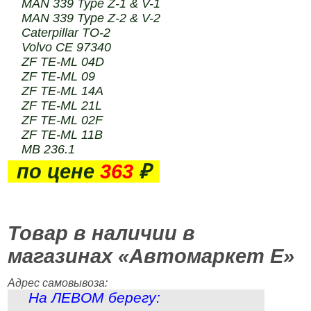
MAN 339 Type Z-1 & V-1
MAN 339 Type Z-2 & V-2
Caterpillar TO-2
Volvo CE 97340
ZF TE-ML 04D
ZF TE-ML 09
ZF TE-ML 14A
ZF TE-ML 21L
ZF TE-ML 02F
ZF TE-ML 11B
MB 236.1
по цене
363
₽
Товар в наличии в
магазинах «Автомаркет Е»
Адрес самовывоза:
На ЛЕВОМ берегу: