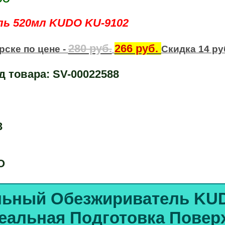
ль 520мл KUDO KU-9102
280 руб.
266 руб.
ске по цене -
Скидка 14 ру
д товара:
SV-00022588
3
O
льный
Обезжириватель KU
еальная
Подготовка Повер