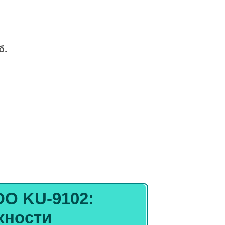
б.
DO KU-9102
:
хности