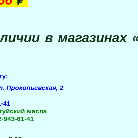
аличии в магазинах
гу:
л. Прокопьевская, 2
1‑41
2‑943‑61‑41