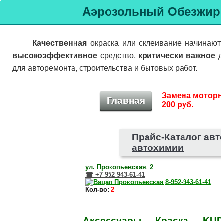
Аэрозольный
Обезжир
Качественная
окраска или склеивание начинаю
высокоэффективное
средство,
критически важное
д
для авторемонта, строительства и бытовых работ.
Замена моторн
Главная
200 руб.
Прайс-Каталог ав
автохимии
ул. Прокопьевская, 2
☎ +7 952 943‑61‑41
8‑952‑943‑61‑41
Кол-во:
2
Аксессуары
→
Краска
→
KU