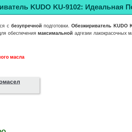
иватель KUDO KU-9102
:
Идеальная
По
тся с
безупречной
подготовки.
Обезжириватель KUDO K
ля обеспечения
максимальной
адгезии лакокрасочных м
ого масла
томасел
DO