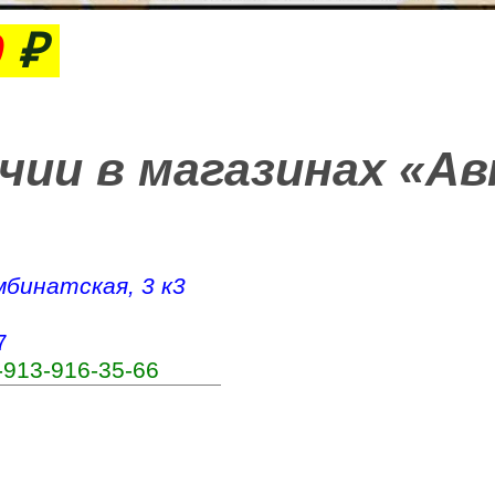
0
₽
ичии в магазинах «А
мбинатская, 3 к3
7
‑913‑916‑35‑66