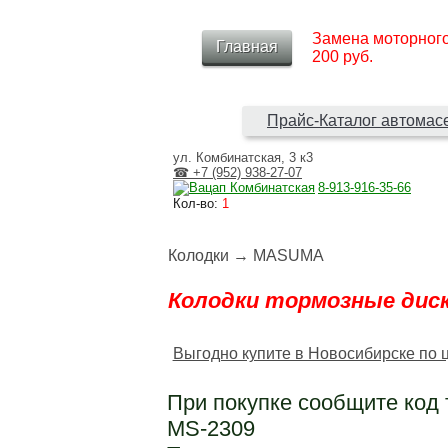
Замена моторног
Главная
200 руб.
Прайс-Каталог автомас
ул. Комбинатская, 3 к3
☎ +7 (952) 938‑27‑07
8‑913‑916‑35‑66
Кол-во:
1
Колодки
→
MASUMA
Колодки тормозные дис
Выгодно купите в Новосибирске по 
При покупке сообщите код
MS-2309