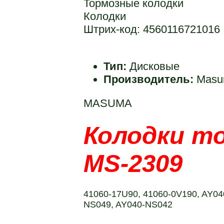
Тормозные колодки
Колодки
Штрих-код: 4560116721016
Тип:
Дисковые
Производитель:
Mas
MASUMA
Колодки т
MS-2309
41060-17U90, 41060-0V190, AY04
NS049, AY040-NS042