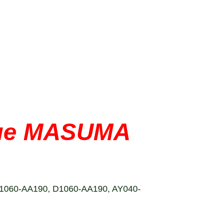
ые MASUMA
41060-AA190, D1060-AA190, AY040-