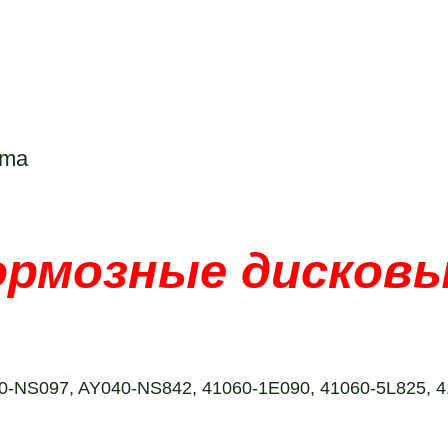
uma
ормозные дисков
0-NS097, AY040-NS842, 41060-1E090, 41060-5L825, 