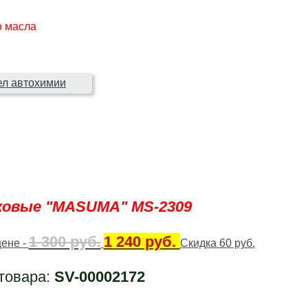
о масла
ел автохимии
ковые "MASUMA" MS-2309
1 300 руб.
1 240 руб.
цене -
Скидка 60 руб.
 товара:
SV-00002172