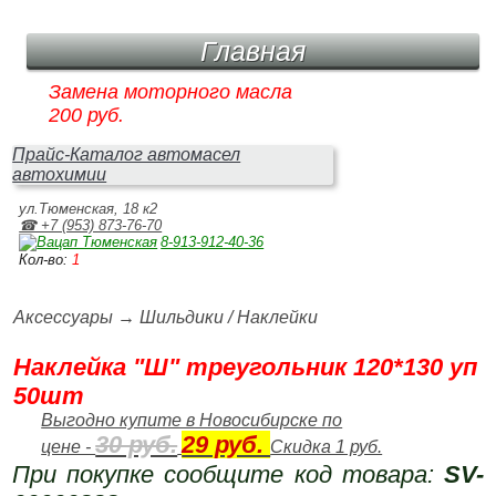
Главная
Замена моторного масла
200 руб.
Прайс-Каталог автомасел
автохимии
ул.Тюменская, 18 к2
☎ +7 (953) 873‑76‑70
8‑913‑912‑40‑36
Кол-во:
1
Аксессуары
→
Шильдики / Наклейки
Наклейка "Ш" треугольник 120*130 уп
50шт
Выгодно купите в Новосибирске по
30 руб.
29 руб.
цене -
Скидка 1 руб.
При покупке сообщите код товара:
SV-