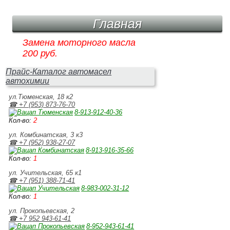
Главная
Замена моторного масла
200 руб.
Прайс-Каталог автомасел
автохимии
ул.Тюменская, 18 к2
☎ +7 (953) 873‑76‑70
8‑913‑912‑40‑36
Кол-во:
2
ул. Комбинатская, 3 к3
☎ +7 (952) 938‑27‑07
8‑913‑916‑35‑66
Кол-во:
1
ул. Учительская, 65 к1
☎ +7 (951) 388‑71‑41
8‑983‑002‑31‑12
Кол-во:
1
ул. Прокопьевская, 2
☎ +7 952 943‑61‑41
8‑952‑943‑61‑41