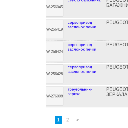
стекло багажника
PEUGEOT
БАГАЖНИ
W-256045
сервопривод
PEUGEOT
заслонок печки
W-256419
сервопривод
PEUGEOT
заслонок печки
W-256424
сервопривод
PEUGEOT
заслонок печки
W-256428
треугольники
PEUGEOT
зеркал
ЗЕРКАЛА
W-276008
1
2
>