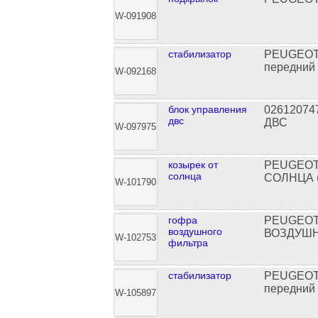
W-091908
стабилизатор
PEUGEOT
передний
W-092168
блок управления
0261207
двс
ДВС
W-097975
козырек от
PEUGEOT
солнца
СОЛНЦА 
W-101790
гофра
PEUGEOT
воздушного
ВОЗДУШН
W-102753
фильтра
стабилизатор
PEUGEOT
передний
W-105897