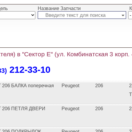
ель
Название Запчасти
К
теля) в "Сектор Е" (ул. Комбинатская 3 корп.
212‑33‑10
83)
206 БАЛКА поперечная
Peugeot
206
2
T
 206 ПЕТЛЯ ДВЕРИ
Peugeot
206
2
 206 ПОДКРЫЛОК
Peugeot
206
2