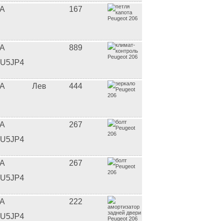
A
167
A
889
U5JP4
A
Лев
444
A
267
U5JP4
A
267
U5JP4
A
222
U5JP4