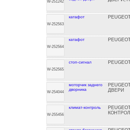
W-251242
катафот
PEUGEOT
W-252563
катафот
PEUGEOT
W-252564
стоп-сигнал
PEUGEOT 
W-252565
моторчик заднего
PEUGEOT
дворника
ДВЕРИ
W-254044
климат-контроль
PEUGEOT
КОНТРОЛ
W-255456