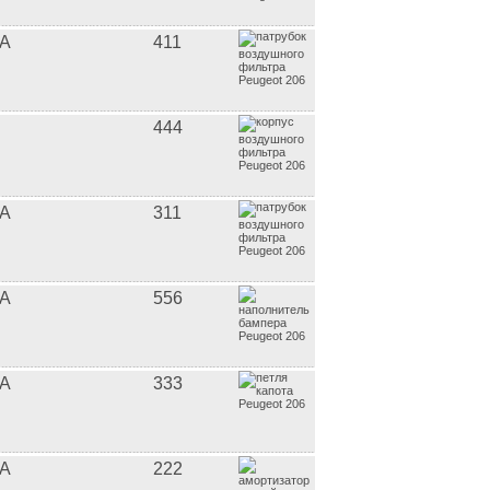
A
411
444
A
311
A
556
A
333
A
222