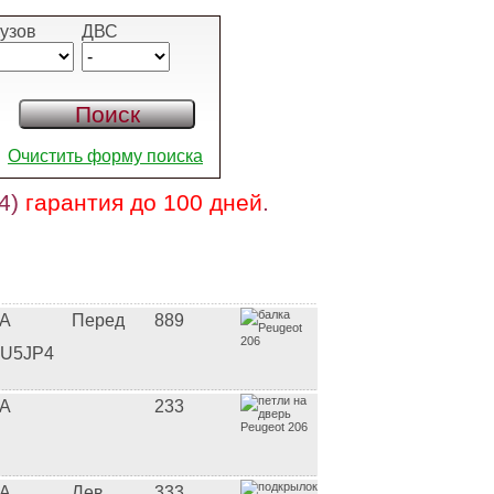
узов
ДВС
Очистить форму поиска
 4)
гарантия до 100 дней
.
A
Перед
889
U5JP4
A
233
A
Лев
333