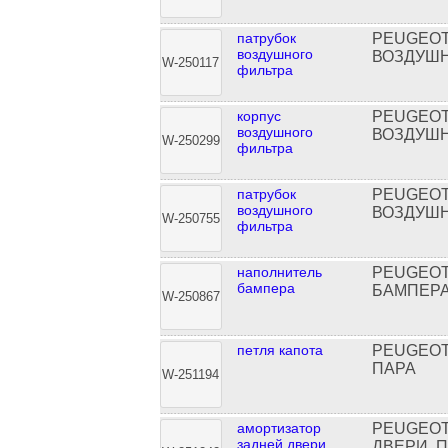
патрубок
PEUGEOT
воздушного
ВОЗДУШН
W-250117
фильтра
корпус
PEUGEOT
воздушного
ВОЗДУШН
W-250299
фильтра
патрубок
PEUGEOT
воздушного
ВОЗДУШН
W-250755
фильтра
наполнитель
PEUGEOT
бампера
БАМПЕР
W-250867
петля капота
PEUGEOT
ПАРА
W-251194
амортизатор
PEUGEOT
задней двери
ДВЕРИ, 