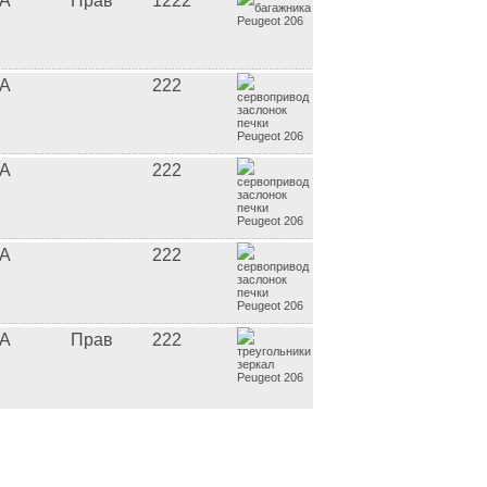
A
Прав
1222
A
222
A
222
A
222
A
Прав
222