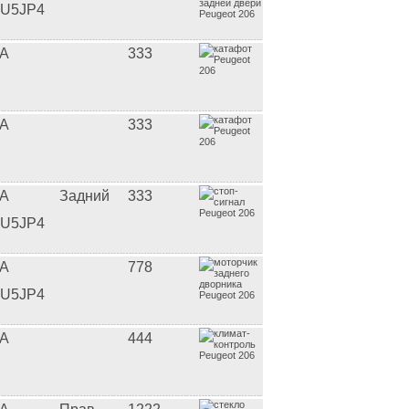
U5JP4
A
333
A
333
A
Задний
333
U5JP4
A
778
U5JP4
A
444