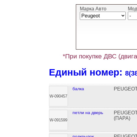
Марка Авто
Мод
*При покупке ДВС (двига
Единый номер:
8(3
балка
PEUGEOT 
W-090457
петли на дверь
PEUGEOT
(ПАРА)
W-091599
подкрылок
PEUGEOT