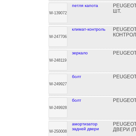
петля капота
PEUGEOT
ШТ.
W-139072
климат-контроль
PEUGEOT
КОНТРО
W-247706
зеркало
PEUGEOT 
W-248119
болт
PEUGEOT
W-249927
болт
PEUGEOT
W-249928
амортизатор
PEUGEOT
задней двери
ДВЕРИ (П
W-250008