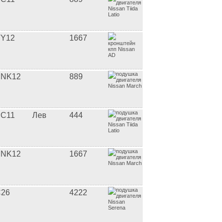
Y12
1667
BNK12
889
C11
Лев
444
BNK12
1667
26
4222