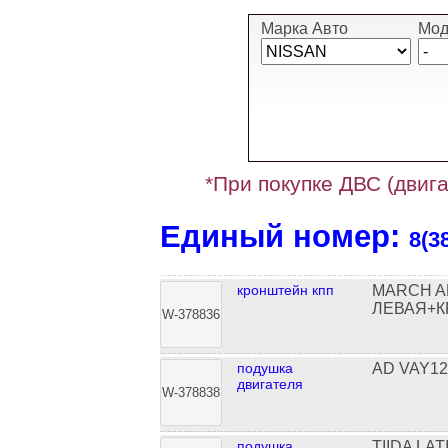
Марка Авто
Мод
*При покупке ДВС (двига
Единый номер:
8(3
кронштейн кпп
MARCH A
ЛЕВАЯ+
W-378836
подушка
AD VAY1
двигателя
W-378838
подушка
TIIDA LA