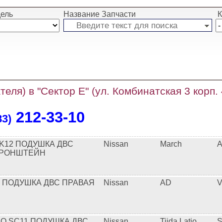
ель
Название Запчасти
К
теля) в "Сектор Е" (ул. Комбинатская 3 корп.
212‑33‑10
83)
K12 ПОДУШКА ДВС
Nissan
March
A
КРОНШТЕЙН
2 ПОДУШКА ДВС ПРАВАЯ
Nissan
AD
V
TIO SC11 ПОДУШКА ДВС
Nissan
Tiida Latio
S