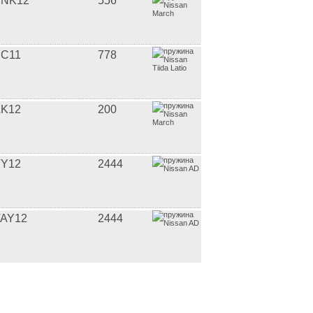
BNK12
556
C11
778
K12
200
Y12
2444
AY12
2444