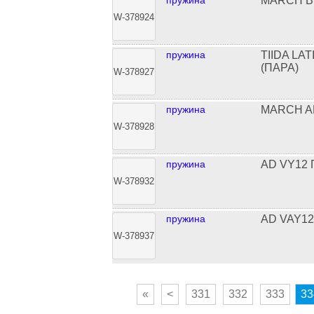
пружина
MARCH B
W-378924
пружина
TIIDA LA
(ПАРА)
W-378927
пружина
MARCH A
W-378928
пружина
AD VY12
W-378932
пружина
AD VAY1
W-378937
«
<
331
332
333
33