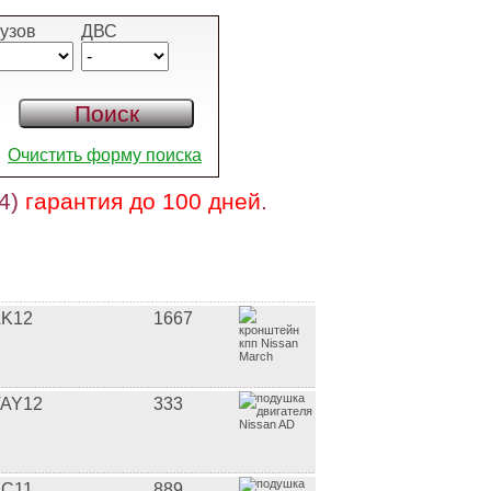
узов
ДВС
Очистить форму поиска
 4)
гарантия до 100 дней
.
K12
1667
AY12
333
C11
889