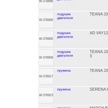
W-378896
подушка
TEANA J3
двигателя
W-378900
подушка
AD VAY1
двигателя
W-378905
подушка
TEANA J
двигателя
3
W-378909
пружина
TEANA J
W-378917
пружина
SERENA 
W-378923