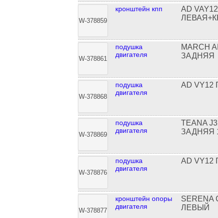
кронштейн кпп
AD VAY1
ЛЕВАЯ+
W-378859
подушка
MARCH A
двигателя
ЗАДНЯЯ
W-378861
подушка
AD VY12
двигателя
W-378868
подушка
TEANA J
двигателя
ЗАДНЯЯ 
W-378869
подушка
AD VY12
двигателя
W-378876
кронштейн опоры
SERENA 
двигателя
ЛЕВЫЙ
W-378877