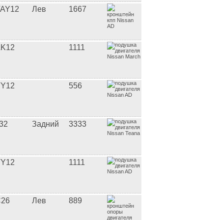
AY12
Лев
1667
K12
1111
Y12
556
32
Задний
3333
Y12
1111
26
Лев
889