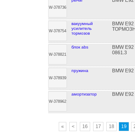
рычаг
BMW E92
W-378736
вакуумный
BMW E92
усилитель
ТОРМОЗ
W-378754
тормозов
блок abs
BMW E92 
0861.3
W-378821
пружина
BMW E92
W-378939
амортизатор
BMW E92
W-378962
«
<
16
17
18
19