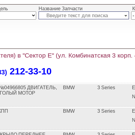
ель
Название Запчасти
К
теля) в "Сектор Е" (ул. Комбинатская 3 корп.
212‑33‑10
83)
№04966805 ДВИГАТЕЛЬ,
BMW
3 Series
E
 ГОЛЫЙ МОТОР
N
КПП
BMW
3 Series
E
N
 КРЫЛО ПЕРЕДНЕЕ
BMW
3 Series
E