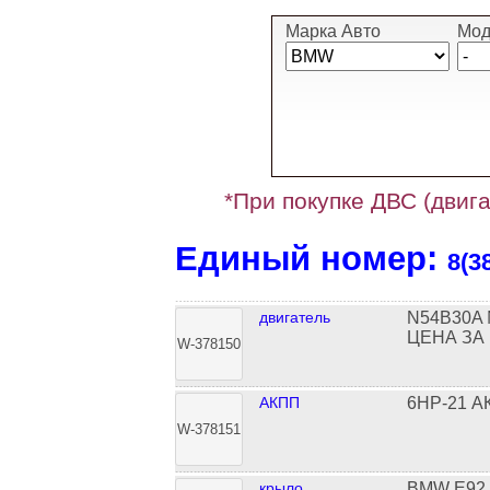
Марка Авто
Мод
*При покупке ДВС (двига
Единый номер:
8(3
двигатель
N54B30A 
ЦЕНА ЗА
W-378150
АКПП
6HP-21 А
W-378151
крыло
BMW E92