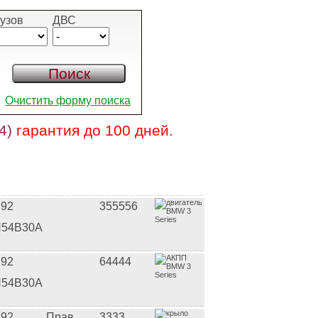
узов
ДВС
Очистить форму поиска
 4)
гарантия до 100 дней
.
92
355556
54B30A
92
64444
54B30A
92
Прав
3333