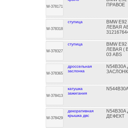
ПРАВОЕ
W-378171
ступица
BMW E92
ЛЕВАЯ AB
W-378318
31216764
ступица
BMW E92
ЛЕВАЯ ( 
W-378327
03 ABS
дроссельная
N54B30A
заслонка
ЗАСЛОНКА
W-378365
катушка
N544B30
зажигания
W-378413
декоративная
N54B30A
крышка двс
ДЕФЕКТ
W-378429