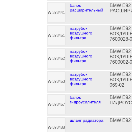
бачок
BMW E92
расширительный
РАСШИР
W-378441
патрубок
BMW E92
воздушного
ВОЗДУШН
W-378451
фильтра
7600028-
патрубок
BMW E92
воздушного
ВОЗДУШН
W-378452
фильтра
7600002-
патрубок
BMW E92
воздушного
ВОЗДУШН
W-378453
фильтра
069-02
бачок
BMW E92
гидроусилителя
ГИДРОУ
W-378457
шланг радиатора
BMW E92
W-378488