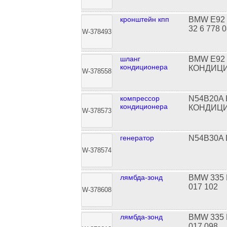
кронштейн кпп
BMW E92
32 6 778 
W-378493
шланг
BMW E92
кондиционера
КОНДИЦ
W-378558
компрессор
N54B20A
кондиционера
КОНДИЦИ
W-378573
генератор
N54B30A 
W-378574
лямбда-зонд
BMW 335 
017 102
W-378608
лямбда-зонд
BMW 335 
017 098