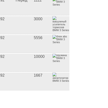
92
Перед
1111
92
3000
92
5556
92
10000
92
1667